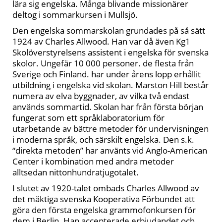
lära sig engelska. Många blivande missionärer
deltog i sommarkursen i Mullsjö.
Den engelska sommarskolan grundades på så sätt
1924 av Charles Allwood. Han var då även Kg1
Skolöverstyrelsens assistent i engelska för svenska
skolor. Ungefär 10 000 personer. de flesta från
Sverige och Finland. har under årens lopp erhållit
utbildning i engelska vid skolan. Marston Hill består
numera av elva byggnader, av vilka två endast
används sommartid. Skolan har från första början
fungerat som ett språklaboratorium för
utarbetande av bättre metoder för undervisningen
i moderna språk, och särskilt engelska. Den s.k.
“direkta metoden” har använts vid Anglo-American
Center i kombination med andra metoder
alltsedan nittonhundratjugotalet.
I slutet av 1920-talet ombads Charles Allwood av
det mäktiga svenska Kooperativa Förbundet att
göra den första engelska grammofonkursen för
dem i Berlin. Han accepterade erbjudandet och