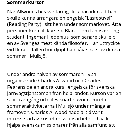
Sommarkurser
När Allwoods hus var färdigt fick han idén att han
skulle kunna arrangera en engelsk ”Läsfestival”
(Reading Party) i sitt hem under sommarlovet. Åtta
personer kom till kursen. Bland dem fanns en ung
student, Ingemar Hedenius, som senare skulle bli
en av Sveriges mest kända filosofer. Han uttryckte
vid flera tillfällen hur djupt han påverkats av denna
sommar i Mullsjö.
Under andra halvan av sommaren 1924
organiserade Charles Allwood och Charles
Fearenside en andra kurs i engelska för svenska
järnvägstjänstemän från hela landet. Kursen var en
stor framgång och blev snart huvudnumret i
sommaraktiviteterna i Mullsjö under många år
framöver. Charles Allwood hade alltid varit
intresserad av kristet missionsarbete och ville
hjälpa svenska missionärer från alla samfund att