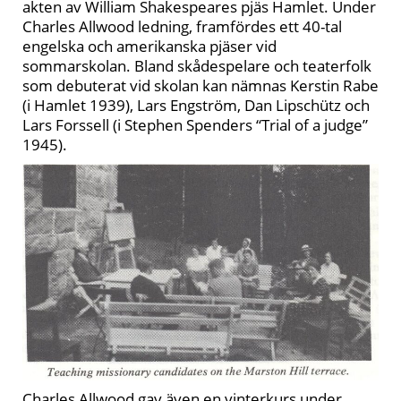
akten av William Shakespeares pjäs Hamlet. Under
Charles Allwood ledning, framfördes ett 40-tal
engelska och amerikanska pjäser vid
sommarskolan. Bland skådespelare och teaterfolk
som debuterat vid skolan kan nämnas Kerstin Rabe
(i Hamlet 1939), Lars Engström, Dan Lipschütz och
Lars Forssell (i Stephen Spenders “Trial of a judge”
1945).
Charles Allwood gav även en vinterkurs under