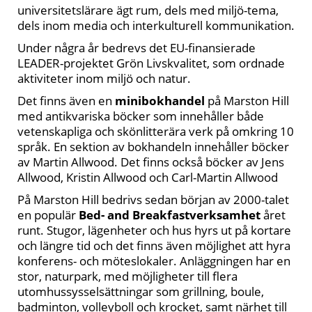
universitetslärare
ägt rum, dels med miljö-tema,
dels inom media och interkulturell kommunikation.
Under några år bedrevs det EU-finansierade
LEADER-projektet
Grön Livskvalitet
, som ordnade
aktiviteter inom miljö och natur.
Det finns även en
minibokhandel
på Marston Hill
med antikvariska böcker som innehåller både
vetenskapliga och skönlitterära verk på omkring 10
språk. En sektion av bokhandeln innehåller böcker
av Martin Allwood. Det finns också böcker av Jens
Allwood, Kristin Allwood och Carl-Martin Allwood
På Marston Hill bedrivs sedan början av 2000-talet
en populär
Bed- and Breakfastverksamhet
året
runt. Stugor, lägenheter och hus hyrs ut på kortare
och längre tid och det finns även möjlighet att hyra
konferens- och möteslokaler. Anläggningen har en
stor, naturpark, med möjligheter till flera
utomhussysselsättningar som grillning, boule,
badminton, volleyboll och krocket, samt närhet till