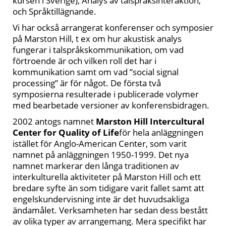
kursen i Sverige), Analys av talspråksinteraktion,
och Språktillägnande.
Vi har också arrangerat konferenser och symposier
på Marston Hill, t ex om hur akustisk analys
fungerar i talspråkskommunikation, om vad
förtroende är och vilken roll det har i
kommunikation samt om vad ”social signal
processing” är för något. De första två
symposierna resulterade i publicerade volymer
med bearbetade versioner av konferensbidragen.
2002 antogs namnet
Marston Hill Intercultural
Center for Quality of Life
för hela anläggningen
istället för Anglo-American Center, som varit
namnet på anläggningen 1950-1999. Det nya
namnet markerar den långa traditionen av
interkulturella aktiviteter på Marston Hill och ett
bredare syfte än som tidigare varit fallet samt att
engelskundervisning inte är det huvudsakliga
ändamålet. Verksamheten har sedan dess bestått
av olika typer av arrangemang. Mera specifikt har