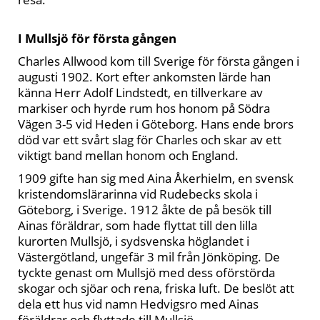
I Mullsjö för första gången
Charles Allwood kom till Sverige för första gången i
augusti 1902. Kort efter ankomsten lärde han
känna Herr Adolf Lindstedt, en tillverkare av
markiser och hyrde rum hos honom på Södra
Vägen 3-5 vid Heden i Göteborg. Hans ende brors
död var ett svårt slag för Charles och skar av ett
viktigt band mellan honom och England.
1909 gifte han sig med Aina Åkerhielm, en svensk
kristendomslärarinna vid Rudebecks skola i
Göteborg, i Sverige. 1912 åkte de på besök till
Ainas föräldrar, som hade flyttat till den lilla
kurorten Mullsjö, i sydsvenska höglandet i
Västergötland, ungefär 3 mil från Jönköping. De
tyckte genast om Mullsjö med dess oförstörda
skogar och sjöar och rena, friska luft. De beslöt att
dela ett hus vid namn Hedvigsro med Ainas
föräldrar och flyttade till Mullsjö.