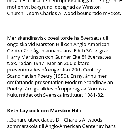
hissades också den europeiska flaggan – ett grönt E
mot en vit bakgrund, designad av Winston
Churchill, som Charles Allwood beundrade mycket.
Mer skandinavisk poesi torde ha översatts till
engelska vid Marston Hill och Anglo-American
Center än någon annanstans. Edith Södergran.
Harry Martinson och Gunnar Ekelöf översattes
t.ex. redan 1947. Mer än 200 diktare
presenterades på engelska i 20th Century
Scandinavian Poetry (1950). En ny, ännu mer
omfattande presentation Modern Scandinavian
Poetry färdigställdes på uppdrag av Nordiska
Kulturrådet och Svenska Institutet 1981-82.
Keth Laycock om Marston Hill:
…Senare utvecklades Dr. Charels Allwoods
sommarskola till Anglo-American Center av hans