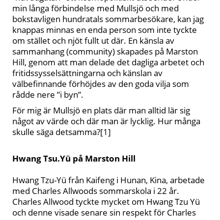
min långa förbindelse med Mullsjö och med
bokstavligen hundratals sommarbesökare, kan jag
knappas minnas en enda person som inte tyckte
om stället och njöt fullt ut där. En känsla av
sammanhang (community) skapades på Marston
Hill, genom att man delade det dagliga arbetet och
fritidssysselsättningarna och känslan av
välbefinnande förhöjdes av den goda vilja som
rådde nere ”i byn”.
För mig är Mullsjö en plats där man alltid lär sig
något av värde och där man är lycklig. Hur många
skulle säga detsamma?[1]
Hwang Tsu.Yü på Marston Hill
Hwang Tzu-Yü från Kaifeng i Hunan, Kina, arbetade
med Charles Allwoods sommarskola i 22 år.
Charles Allwood tyckte mycket om Hwang Tzu Yü
och denne visade senare sin respekt för Charles