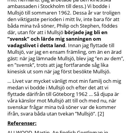
ambassaden i Stockholm till dess.) Vi bodde i
Mullsjö till sommaren 1962. Dessa år var troligen
den viktigaste perioden i mitt liv, inte bara för att
båda mina två söner, Philip och Stephen, föddes
där, utan för att i Mullsjö
började jag bli en
”svensk” och lärde mig sanningen om
vadagslivet i detta land
. Innan jag flyttade till
Mullsjö, var jag en ensam främling, om än en ärad
gäst: när jag lämnade Mullsjö, blev jag ”en av dem”,
en ”svensk”, trots att jag fortfarande såg lika
kinesisk ut som när jag först besökte Mullsjö.
… Livet var mycket vänligt mot min familj och mig
medan vi bodde i Mullsjö och efter det att vi
flyttade därifrån till Göteborg 1962 … Så djupa är
våra känslor mot Mullsjö att till och med nu, när
svenskar frågar mina två söner var de kommer
ifrån, svara båda utan tvekan ”Mullsjö”.
[2]
Referenser:
ALLWOOD, Martin.
An English Gentleman in