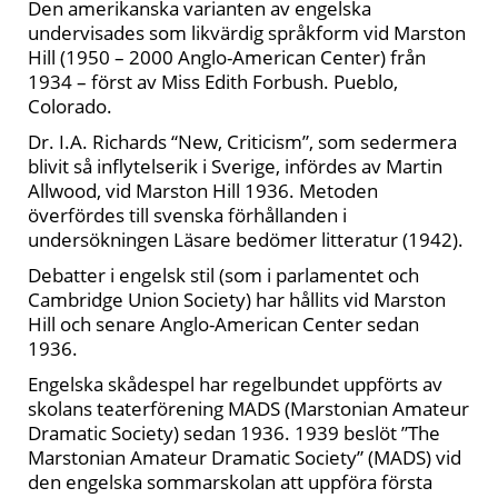
Den amerikanska varianten av engelska
undervisades som likvärdig språkform vid Marston
Hill (1950 – 2000 Anglo-American Center) från
1934 – först av Miss Edith Forbush. Pueblo,
Colorado.
Dr. I.A. Richards “New, Criticism”, som sedermera
blivit så inflytelserik i Sverige, infördes av Martin
Allwood, vid Marston Hill 1936. Metoden
överfördes till svenska förhållanden i
undersökningen Läsare bedömer litteratur (1942).
Debatter i engelsk stil (som i parlamentet och
Cambridge Union Society) har hållits vid Marston
Hill och senare Anglo-American Center sedan
1936.
Engelska skådespel har regelbundet uppförts av
skolans teaterförening MADS (Marstonian Amateur
Dramatic Society) sedan 1936. 1939 beslöt ”The
Marstonian Amateur Dramatic Society” (MADS) vid
den engelska sommarskolan att uppföra första