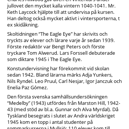
jullovet den mycket kalla vintern 1040-1041. Mr.
Keth Laycock hjälpte till att undervisa på kursen.
Han deltog också mycket aktivt i vintersporterna, t
ex skidåkning.
Skoltidningen “The Eagle Eye” har skrivits och
tryckts av elever och lärare varje år sedan 1939.
Förste redaktör var Bengt Peters och förste
tryckare Tom Alwerud. Lars Forssell debuterade
som diktare 1945 i The Eagle Eye.
Konstundervisning har förekommit vid skolan
sedan 1942. Bland lärarna märks Adja Yunkers,
Nils Ryndel. Leo Pruul, Carl Nesjar, Igor Janczuk och
Enelia Paz Gómez.
Den första svenska samhällsundersökningen
“Medelby” (1943) utfördes från Marston Hill, 1942-
43 (med stöd av bl.a. Gunnar och Alva Myrdal). Då
Tyskland besegrats i slutet av Andra världskriget
1945 kom en topp i antal studenter på
sommarkurserna i Mullsjö: 110 elever kom till